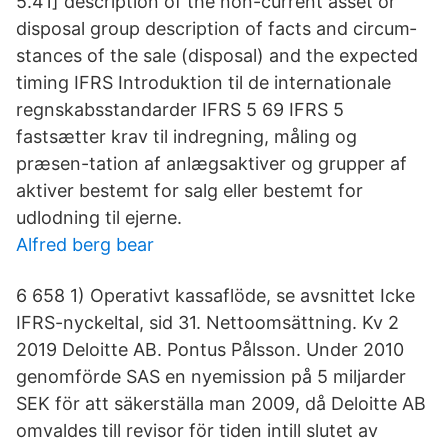
5.41] de­scrip­tion of the non-cur­rent asset or
disposal group de­scrip­tion of facts and cir­cum­
stances of the sale (disposal) and the expected
timing IFRS Introduktion til de internationale
regnskabsstandarder IFRS 5 69 IFRS 5
fastsætter krav til indregning, måling og
præsen-tation af anlægsaktiver og grupper af
aktiver bestemt for salg eller bestemt for
udlodning til ejerne.
Alfred berg bear
6 658 1) Operativt kassaflöde, se avsnittet Icke
IFRS-nyckeltal, sid 31. Nettoomsättning. Kv 2
2019 Deloitte AB. Pontus Pålsson. Under 2010
genomförde SAS en nyemission på 5 miljarder
SEK för att säkerställa man 2009, då Deloitte AB
omvaldes till revisor för tiden intill slutet av