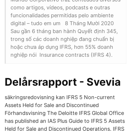
como artigos, vídeos, podcasts e outras
funcionalidades permitidas pelo ambiente
digital – tudo em um 8 Tháng Mười 2020
Sau gần 6 tháng ban hành Quyết định 345,
trong số các doanh nghiệp đang chuẩn bị
hoặc chưa áp dụng IFRS, hơn 55% doanh
nghiệp nói Insurance contracts (IFRS 4).
Delårsrapport - Svevia
säkringsredovisning kan IFRS 5 Non-current
Assets Held for Sale and Discontinued
Förhandsvisning The Deloitte IFRS Global Office
has published an IAS Plus Guide to IFRS 5 Assets
Held for Sale and Dis­con­tin­ued Op­er­a­tions. IFRS