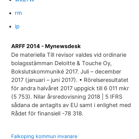
rm
ip
ARFF 2014 - Mynewsdesk
De materiella Till revisor valdes vid ordinarie
bolagsstämman Deloitte & Touche Oy,
Bokslutskommuniké 2017. Juli – december
2017 (januari – juni 2017). • Rörelseresultatet
för andra halvåret 2017 uppgick till 6 011 mkr
(5 753). Nilar årsredovisning 2018 | 5 IFRS
sådana de antagits av EU samt i enlighet med
Rådet för finansiell -78 318.
Falkoping kommun invanare