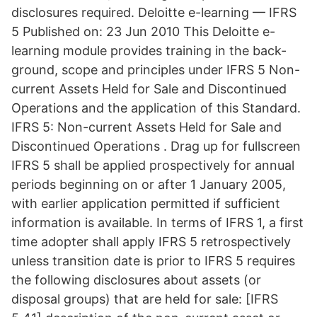
disclosures required. Deloitte e-learning — IFRS
5 Published on: 23 Jun 2010 This Deloitte e-
learn­ing module provides training in the back­
ground, scope and prin­ci­ples under IFRS 5 Non-
cur­rent Assets Held for Sale and Dis­con­tin­ued
Op­er­a­tions and the ap­pli­ca­tion of this Standard.
IFRS 5: Non-current Assets Held for Sale and
Discontinued Operations . Drag up for fullscreen
IFRS 5 shall be applied prospectively for annual
periods beginning on or after 1 January 2005,
with earlier application permitted if sufficient
information is available. In terms of IFRS 1, a first
time adopter shall apply IFRS 5 retrospectively
unless transition date is prior to IFRS 5 requires
the following dis­clo­sures about assets (or
disposal groups) that are held for sale: [IFRS