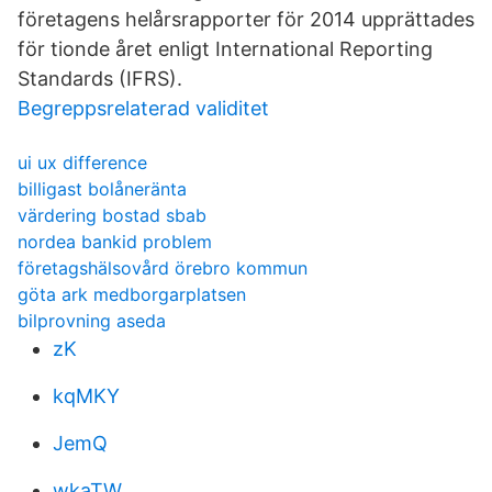
företagens helårsrapporter för 2014 upprättades
för tionde året enligt International Reporting
Standards (IFRS).
Begreppsrelaterad validitet
ui ux difference
billigast bolåneränta
värdering bostad sbab
nordea bankid problem
företagshälsovård örebro kommun
göta ark medborgarplatsen
bilprovning aseda
zK
kqMKY
JemQ
wkaTW