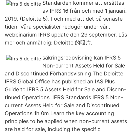
Standarden kommer att ersättas
av IFRS 16 från och med 1 januari.
2019. (Deloitte 5). I och med att det på senaste
tiden Våra specialister redogör under vårt
webbinarium IFRS update den 29 september. Läs
mer och anmäl dig: Deloitte 的照片.
säkringsredovisning kan IFRS 5
Non-current Assets Held for Sale
and Discontinued Förhandsvisning The Deloitte
IFRS Global Office has published an IAS Plus
Guide to IFRS 5 Assets Held for Sale and Dis­con­
tin­ued Op­er­a­tions. IFRS Standards IFRS 5 Non-
current Assets Held for Sale and Discontinued
Operations 1h 0m Learn the key accounting
principles to be applied when non-current assets
are held for sale, including the specific