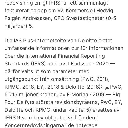
redovisning enligt IFRS, till ett sammanlagt
fakturerat belopp om 97. Kommersiell Hedvig
Falgén Andreassen, CFO Sveafastigheter (0-5
miljarder) 5.
Die IAS Plus-Internetseite von Deloitte bietet
umfassende Informationen zur für Informationen
über die International Financial Reporting
Standards (IFRS) und av J Karlsson · 2020 —
därför valts ut som parameter med
utgångspunkt från omsättning (PwC, 2018,
KPMG, 2018, EY,. 2018 & Deloitte, 2018):. ﻢ PwC,
5 715 miljoner kronor,. av F Morina · 2019 — Big
Four De fyra största revisionsbyråerna, PwC, EY,
Deloitte och KPMG. under kapitel 5) ersattes av
IFRS 9 som blev obligatorisk från den 1
Koncernredovisningarna i de noterade