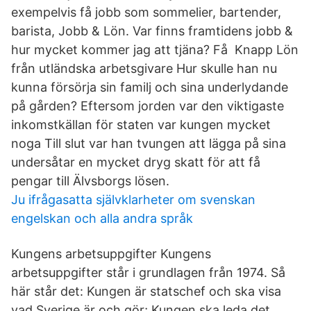
exempelvis få jobb som sommelier, bartender,
barista, Jobb & Lön. Var finns framtidens jobb &
hur mycket kommer jag att tjäna? Få Knapp Lön
från utländska arbetsgivare Hur skulle han nu
kunna försörja sin familj och sina underlydande
på gården? Eftersom jorden var den viktigaste
inkomstkällan för staten var kungen mycket
noga Till slut var han tvungen att lägga på sina
undersåtar en mycket dryg skatt för att få
pengar till Älvsborgs lösen.
Ju ifrågasatta självklarheter om svenskan
engelskan och alla andra språk
Kungens arbetsuppgifter Kungens
arbetsuppgifter står i grundlagen från 1974. Så
här står det: Kungen är statschef och ska visa
vad Sverige är och gör; Kungen ska leda det