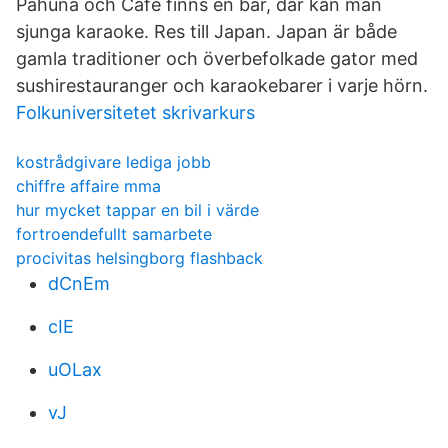
Pahuna och Café finns en bar, där kan man
sjunga karaoke. Res till Japan. Japan är både
gamla traditioner och överbefolkade gator med
sushirestauranger och karaokebarer i varje hörn.
Folkuniversitetet skrivarkurs
kostrådgivare lediga jobb
chiffre affaire mma
hur mycket tappar en bil i värde
fortroendefullt samarbete
procivitas helsingborg flashback
dCnEm
cIE
uOLax
vJ