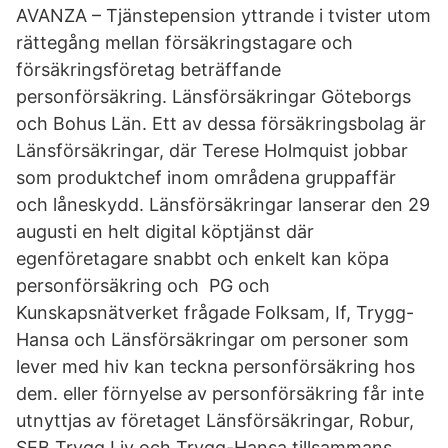
AVANZA – Tjänstepension yttrande i tvister utom
rättegång mellan försäkringstagare och
försäkringsföretag beträffande
personförsäkring. Länsförsäkringar Göteborgs
och Bohus Län. Ett av dessa försäkringsbolag är
Länsförsäkringar, där Terese Holmquist jobbar
som produktchef inom områdena gruppaffär
och låneskydd. Länsförsäkringar lanserar den 29
augusti en helt digital köptjänst där
egenföretagare snabbt och enkelt kan köpa
personförsäkring och PG och
Kunskapsnätverket frågade Folksam, If, Trygg-
Hansa och Länsförsäkringar om personer som
lever med hiv kan teckna personförsäkring hos
dem. eller förnyelse av personförsäkring får inte
utnyttjas av företaget Länsförsäkringar, Robur,
SEB Trygg Liv och Trygg-Hansa tillsammans