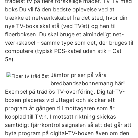
trådløst tv på flere forskellige måder. TV TV med
boks Du vil få den bedste oplevelse ved at
trække et netværkskabel fra det sted, hvor din
nye TV-boks skal stå (ved TV’et) og hen til
fiberboksen. Du skal bruge et almindeligt net-
værkskabel – samme type som det, der bruges til
computere (typisk PDS-kabel uden stik – Cat
5e).
Jämför priser på våra
bredbandsabonnemang här!
Exempel på trådlös TV-överföring. Digital-TV-
boxen placeras vid uttaget och skickar ett
program åt gången till mottagaren som är
kopplad till TV:n. I motsatt riktning skickas
samtidigt fjärrkontrollssignalen så att det går att
byta program på digital-TV-boxen även om den