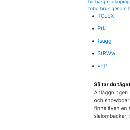
härbärge lidköping
tobo bruk genom t
TCLEX
PtlJ
fsugg
StRWw
vPP
Så tar du tåge
Anläggningen h
och snowboardb
finns även en 
slalombackar, 