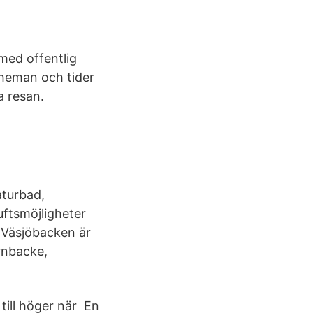
 med offentlig
cheman och tider
a resan.
aturbad,
uftsmöjligheter
 Väsjöbacken är
arnbacke,
ill höger när En