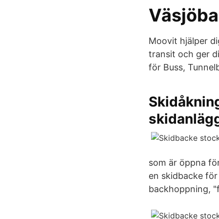
Väsjöba
Moovit hjälper di
transit och ger 
för Buss, Tunnel
Skidåkning
skidanläg
som är öppna för
en skidbacke för 
backhoppning, "