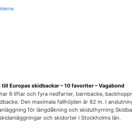
iderna
t till Europas skidbackar – 10 favoriter – Vagabond
ar 6 liftar och fyra nedfarter, barnbacke, backhoppn
acke. Den maximala fallhöjden är 82 m. I anslutning
anläggning för längdåkning och skiduthyrning Skidba
skidanläggningar och skidorter i Stockholms län.