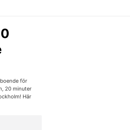
80
e
t boende för
m, 20 minuter
tockholm! Här