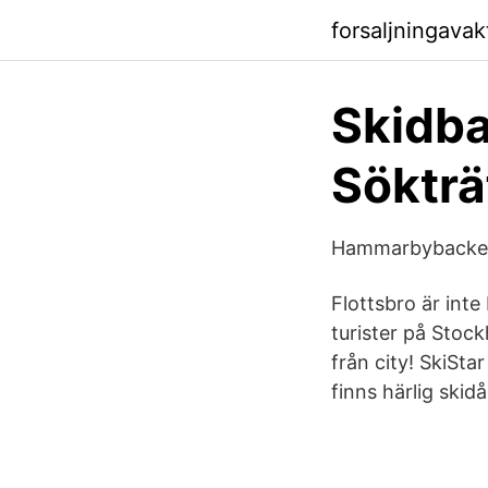
forsaljningava
Skidba
Sökträ
Hammarbybacken 
Flottsbro är inte
turister på Stoc
från city! SkiSt
finns härlig skid