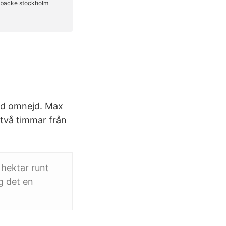
med omnejd. Max
t två timmar från
hektar runt
g det en