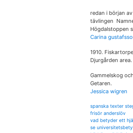
redan i början av
tävlingen Namnet
Högdalstoppen s
Carina gustafss
1910. Fiskartorpe
Djurgården area.
Gammelskog och s
Getaren.
Jessica wigren
spanska texter ste
frisör anderslöv
vad betyder ett hjä
se universitetsbet