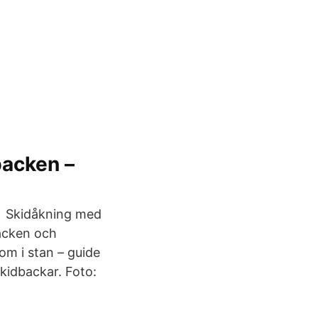
backen –
ån Skidåkning med
backen och
om i stan – guide
skidbackar. Foto: