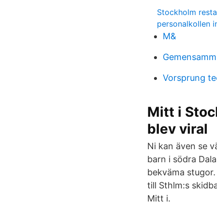
Stockholm resta
personalkollen 
M&
Gemensamma
Vorsprung te
Mitt i Sto
blev viral
Ni kan även se v
barn i södra Dal
bekväma stugor. 
till Sthlm:s skid
Mitt i.