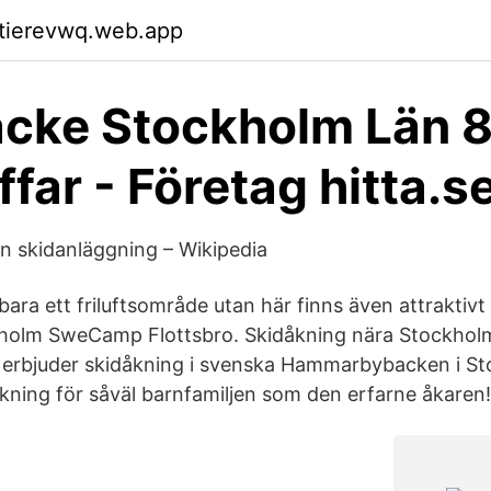
ktierevwq.web.app
cke Stockholm Län 
ffar - Företag hitta.s
skidanläggning – Wikipedia
 bara ett friluftsområde utan här finns även attraktiv
kholm SweCamp Flottsbro. Skidåkning nära Stockhol
ar erbjuder skidåkning i svenska Hammarbybacken i S
åkning för såväl barnfamiljen som den erfarne åkaren!