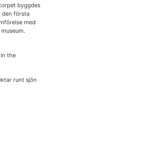
rtorpet byggdes
h den första
ämförelse med
s museum.
in the
ktar runt sjön