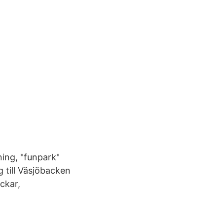
ing, "funpark"
 till Väsjöbacken
ckar,