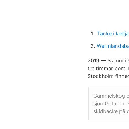
Tanke i kedja
Wermlandsba
2019 — Slalom i 
tre timmar bort. 
Stockholm finner
Gammelskog oc
sjön Getaren. 
skidbacke på d