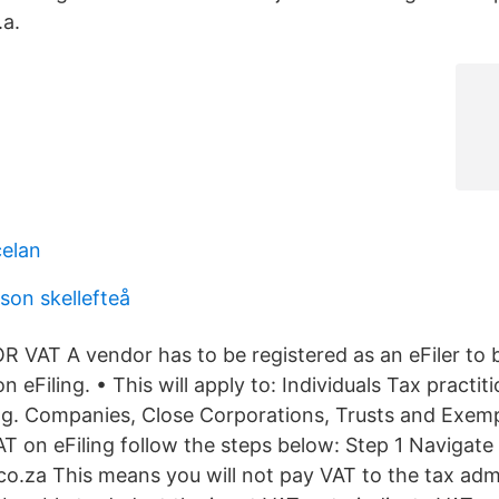
.a.
elan
son skellefteå
VAT A vendor has to be registered as an eFiler to b
n eFiling. • This will apply to: Individuals Tax practit
.g. Companies, Close Corporations, Trusts and Exempt
AT on eFiling follow the steps below: Step 1 Navigate
co.za This means you will not pay VAT to the tax admi