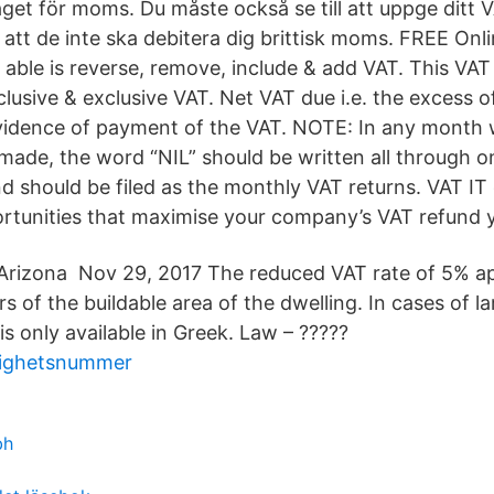
taget för moms. Du måste också se till att uppge ditt
r att de inte ska debitera dig brittisk moms. FREE On
s able is reverse, remove, include & add VAT. This VAT
clusive & exclusive VAT. Net VAT due i.e. the excess o
evidence of payment of the VAT. NOTE: In any month
made, the word “NIL” should be written all through on
 should be filed as the monthly VAT returns. VAT IT 
rtunities that maximise your company’s VAT refund y
Arizona Nov 29, 2017 The reduced VAT rate of 5% app
 of the buildable area of the dwelling. In cases of la
is only available in Greek. Law – ?????
ighetsnummer
d
bh