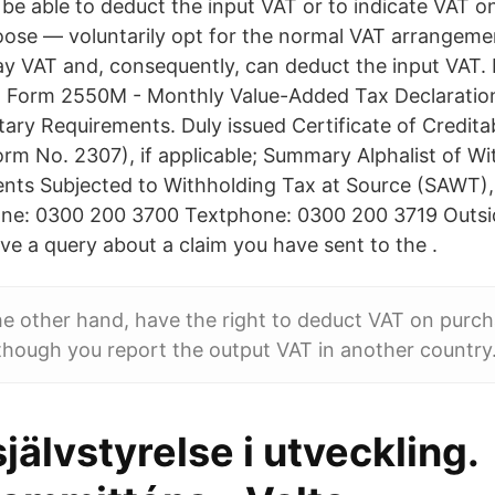
 be able to deduct the input VAT or to indicate VAT o
ose — voluntarily opt for the normal VAT arrangemen
y VAT and, consequently, can deduct the input VAT.
IR Form 2550M - Monthly Value-Added Tax Declaratio
y Requirements. Duly issued Certificate of Credita
orm No. 2307), if applicable; Summary Alphalist of W
ts Subjected to Withholding Tax at Source (SAWT), 
hone: 0300 200 3700 Textphone: 0300 200 3719 Outs
ve a query about a claim you have sent to the .
e other hand, have the right to deduct VAT on purch
hough you report the output VAT in another country
jälvstyrelse i utveckling.