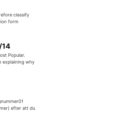
efore classify
tion form
/14
ost Popular.
m explaining why
egnummer01
er) efter att du