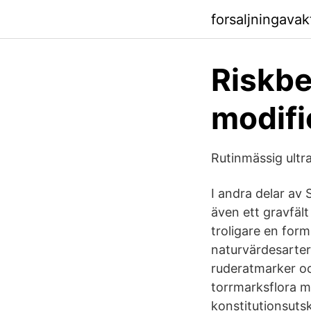
forsaljningava
Riskbe
modifi
Rutinmässig ultr
I andra delar av
även ett gravfäl
troligare en for
naturvärdesarter
ruderatmarker och
torrmarksflora m
konstitutionsuts