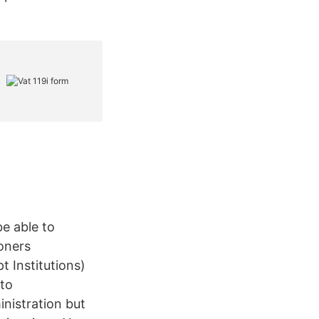
e able to
ioners
 Institutions)
 to
nistration but