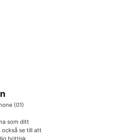
en
hone (01)
a som ditt
ckså se till att
ig brittisk