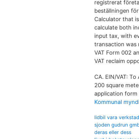
registrerat före
beställningen fö
Calculator that i
calculate both in
input tax, with 
transaction was 
VAT Form 002 and
VAT reclaim oppo
CA. EIN/VAT: To 
200 square meters
application form 
Kommunal mynd
lidbil vara verksta
sjoden gudrun gm
deras eller dess