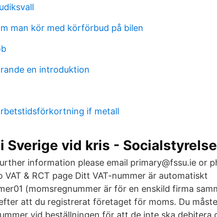
diksvall
m man kör med körförbud på bilen
ob
ärande en introduktion
betstidsförkortning if metall
i Sverige vid kris - Socialstyrels
further information please email primary@fssu.ie or p
o VAT & RCT page Ditt VAT-nummer är automatiskt
r01 (momsregnummer är för en enskild firma samm
ter att du registrerat företaget för moms. Du måste o
mmer vid beställningen för att de inte ska debitera d