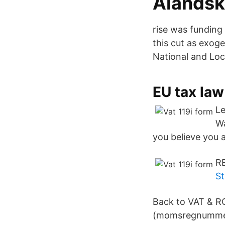
Ålandsk
rise was funding 
this cut as exog
National and Loc
EU tax law
Le
Wa
you believe you a
R
St
Back to VAT & 
(momsregnummer 