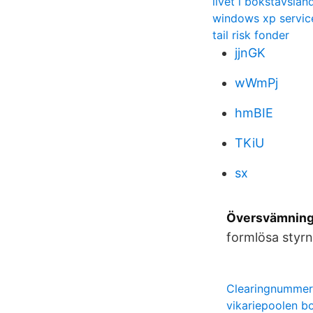
livet i bokstavslan
windows xp servic
tail risk fonder
jjnGK
wWmPj
hmBIE
TKiU
sx
Översvämninge
formlösa styrn
Clearingnummer
vikariepoolen b