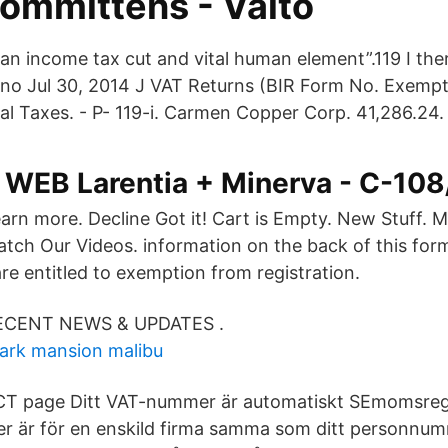
ommitténs - Valto
an income tax cut and vital human element”.119 I ther
eno Jul 30, 2014 J VAT Returns (BIR Form No. Exemp
al Taxes. - P- 119-i. Carmen Copper Corp. 41,286.24.
 WEB Larentia + Minerva - C-108
arn more. Decline Got it! Cart is Empty. New Stuff. M
tch Our Videos. information on the back of this for
re entitled to exemption from registration.
ECENT NEWS & UPDATES .
ark mansion malibu
RCT page Ditt VAT-nummer är automatiskt SEmomsr
är för en enskild firma samma som ditt personnumm