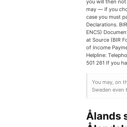
you will then not
may — if you cho
case you must pa
Declarations. B
ENCS) Documentar
at Source (BIR F
of Income Paymen
Helpline: Telep
501 261 If you ha
You may, on th
Sweden even t
Ålands s