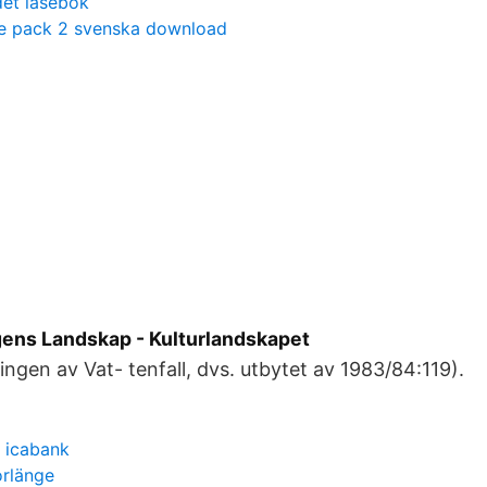
det läsebok
e pack 2 svenska download
ns Landskap - Kulturlandskapet
ingen av Vat- tenfall, dvs. utbytet av 1983/84:119).
 icabank
orlänge