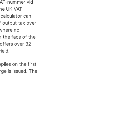
 VAT-nummer vid
line UK VAT
 calculator can
f output tax over
 where no
 the face of the
offers over 32
ield.
lies on the first
rge is issued. The