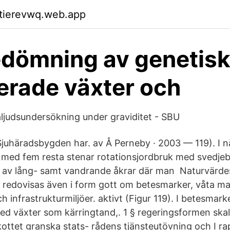
ktierevwq.web.app
dömning av genetisk
erade växter och
aljudsundersökning under graviditet - SBU
 Sjuhäradsbygden har. av Å Perneby · 2003 — 119). I n
t med fem resta stenar rotationsjordbruk med svedje
m av lång- samt vandrande åkrar där man Naturvärde
 redovisas även i form gott om betesmarker, våta ma
 infrastrukturmiljöer. aktivt (Figur 119). I betesmark
ed växter som kärringtand,. 1 § regeringsformen skal
kottet granska stats- rådens tjänsteutövning och I r