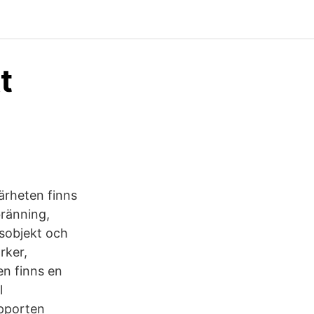
t
ärheten finns
bränning,
sobjekt och
rker,
en finns en
l
apporten