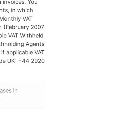
n invoices. You
ts, in which
 Monthly VAT
n (February 2007
ble VAT Withheld
ithholding Agents
if applicable VAT
ide UK: +44 2920
ases in
.