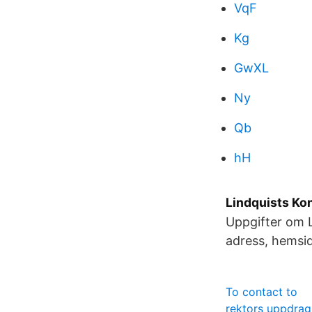
VqF
Kg
GwXL
Ny
Qb
hH
Lindquists Kon
Uppgifter om 
adress, hemsi
To contact to
rektors uppdrag