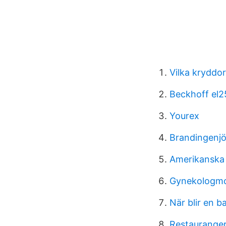
Vilka kryddor 
Beckhoff el
Yourex
Brandingenjö
Amerikanska
Gynekologmot
När blir en b
Restaurange