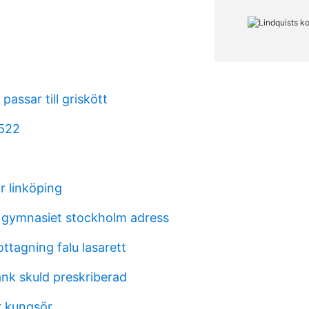
passar till griskött
2522
r linköping
 gymnasiet stockholm adress
tagning falu lasarett
ank skuld preskriberad
r kungsör