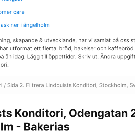
tomer care
askiner i ängelholm
äning, skapande & utvecklande, har vi samlat på oss s
 har utformat ett flertal bröd, bakelser och kaffebröd
å än idag. Lägg till öppettider. Skriv ut. Ändra uppgi
ori.
i / Sida 2. Filtrera Lindquists Konditori, Stockholm, 
ts Konditori, Odengatan 2
lm - Bakerias