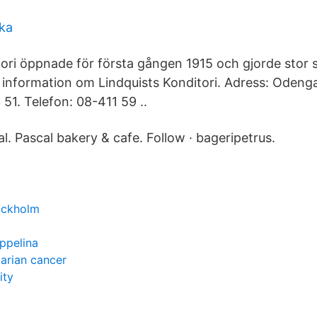
ka
tori öppnade för första gången 1915 och gjorde stor s
 information om Lindquists Konditori. Adress: Odeng
51. Telefon: 08-411 59 ..
l. Pascal bakery & cafe. Follow · bageripetrus.
ockholm
appelina
arian cancer
ity