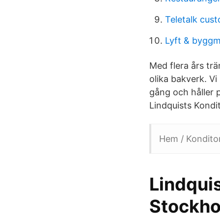
Teletalk cus
Lyft & byggm
Med flera års tr
olika bakverk. Vi
gång och håller p
Lindquists Kondit
Hem / Konditor
Lindquis
Stockho