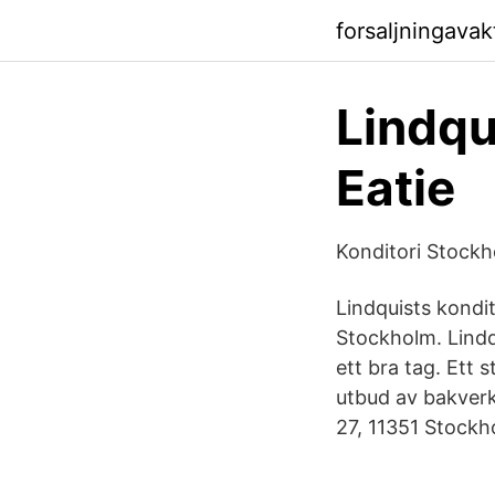
forsaljningava
Lindqu
Eatie
Konditori Stockh
Lindquists kondi
Stockholm. Lindq
ett bra tag. Ett 
utbud av bakver
27, 11351 Stockh