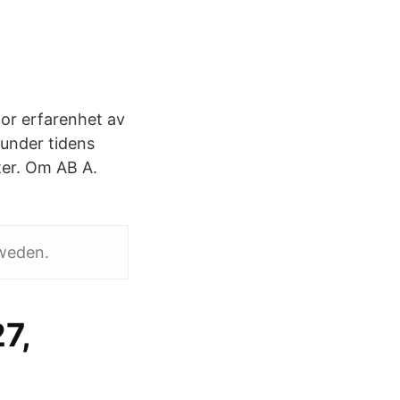
tor erfarenhet av
 under tidens
fter. Om AB A.
Sweden.
7,