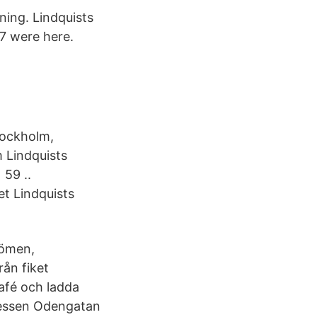
ning. Lindquists
87 were here.
tockholm,
m Lindquists
 59 ..
et Lindquists
dömen,
rån fiket
café och ladda
dressen Odengatan