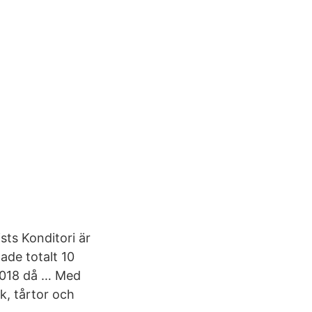
sts Konditori är
ade totalt 10
 2018 då … Med
k, tårtor och