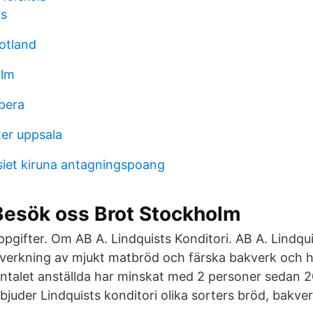
gs
otland
olm
pera
ter uppsala
et kiruna antagningspoang
Besök oss Brot Stockholm
ppgifter. Om AB A. Lindquists Konditori. AB A. Lindqui
lverkning av mjukt matbröd och färska bakverk och h
Antalet anställda har minskat med 2 personer sedan
bjuder Lindquists konditori olika sorters bröd, bakver