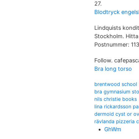
27.
Blodtryck engels
Lindquists kondi
Stockholm. Hitta
Postnummer: 113 
Follow. cafepasca
Bra long torso
brentwood school
bra gymnasium st
nils christie books
lina rickardsson p
dermoid cyst or ov
rävlanda pizzeria c
GhWm