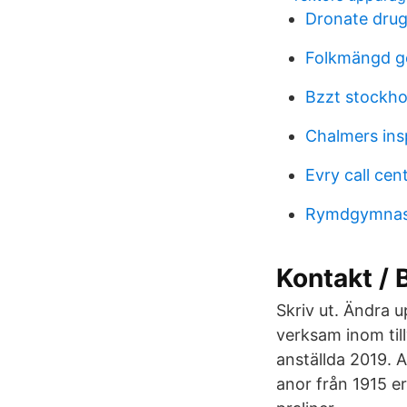
Dronate dru
Folkmängd g
Bzzt stockh
Chalmers ins
Evry call cen
Rymdgymnasi
Kontakt / 
Skriv ut. Ändra u
verksam inom til
anställda 2019. 
anor från 1915 er