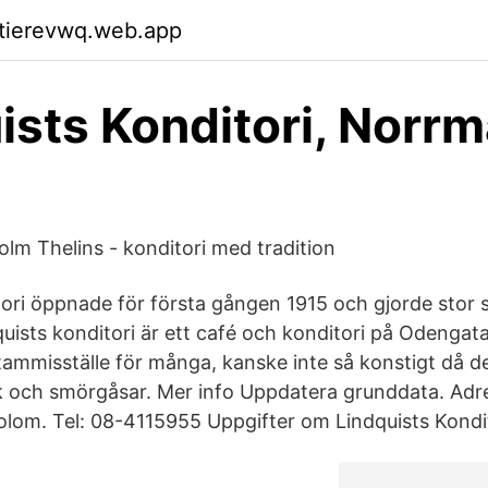
ktierevwq.web.app
ists Konditori, Norrm
olm Thelins - konditori med tradition
tori öppnade för första gången 1915 och gjorde stor s
uists konditori är ett café och konditori på Odengat
stammisställe för många, kanske inte så konstigt då de
k och smörgåsar. Mer info Uppdatera grunddata. Ad
olom. Tel: 08-4115955 Uppgifter om Lindquists Kondito