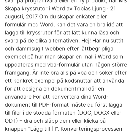
svar på programvara eller en ny produkt, har MS
Skapa kryssrutor i Word av Tobias Ljung · 21
augusti, 2017 Om du skapar enkäter eller
formulär med Word, kan det vara en bra idé att
lägga till kryssrutor för att lätt kunna läsa och
svara på de olika alternativen. Hej! Har nu suttit
och dammsugit webben efter lättbegripliga
exempel på hur man skapar en mall i Word som
uppdateras med vba-formulär utan någon större
framgång. Är inte bra alls på vba och söker efter
ett konkret exempel på kodsnuttar att använda
för att designa en dokumentmall där en
användare För att konvertera dina Word-
dokument till PDF-format måste du först lägga
till filer i de stödda formaten (DOC, DOCX eller
ODT) – dra och släpp dem eller klicka på
knappen "Lägg till fil". Konverteringsprocessen