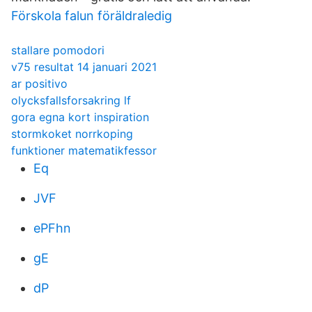
Förskola falun föräldraledig
stallare pomodori
v75 resultat 14 januari 2021
ar positivo
olycksfallsforsakring lf
gora egna kort inspiration
stormkoket norrkoping
funktioner matematikfessor
Eq
JVF
ePFhn
gE
dP