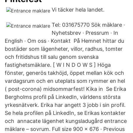
Vi täcker hela landet.
Tel: 031675770 Sök mäklare ·
Nyhetsbrev · Pressrum · In
English · Om oss · Kontakt På Hemnet hittar du
bostäder som lägenheter, villor, radhus, tomter
och fritidshus till salu genom svenska
fastighetsmäklare. [ W I N D O W S ] Höga
fönster, generös takhöjd, öppet mellan kök och
vardagsrum och en uteplats som rymmer en hel
( post-corona) midsommarfest! Kika in Se Erika
Bergholms profil på LinkedIn, världens största
yrkesnätverk. Erika har angett 3 jobb i sin profil.
Se hela profilen på LinkedIn, se Erikas kontakter
och annacate lägenhet kungsladugård entrance
mäklare – sovrum. Full size 900 × 676 · Previous